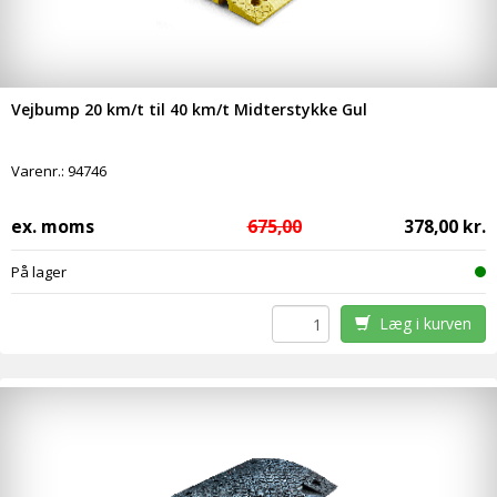
Vejbump 20 km/t til 40 km/t Midterstykke Gul
Varenr.:
94746
ex. moms
675,00
378,00 kr.
På lager
Læg i kurven