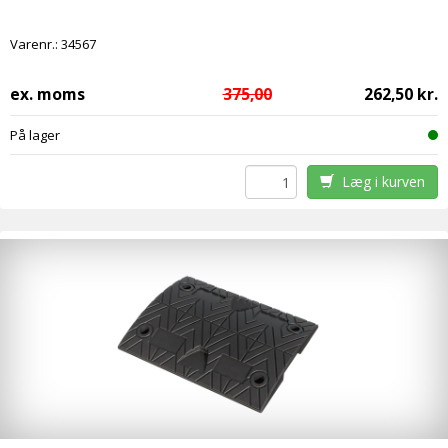
Varenr.:
34567
ex. moms
375,00
262,50 kr.
På lager
Læg i kurven