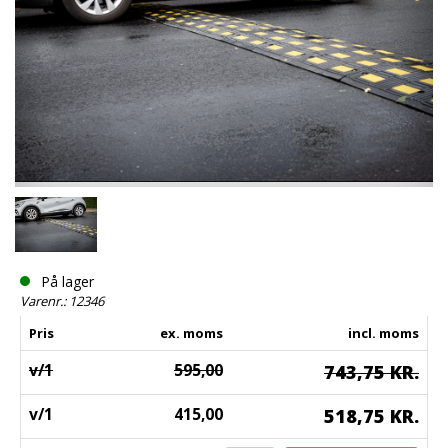
På lager
Varenr.: 12346
Pris
ex. moms
incl. moms
v/1
595,00
743,75 KR.
v/1
415,00
518,75 KR.