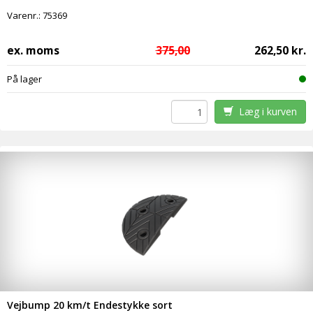
Varenr.:
75369
ex. moms
375,00
262,50 kr.
På lager
Læg i kurven
Vejbump 20 km/t Endestykke sort