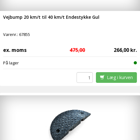
Vejbump 20 km/t til 40 km/t Endestykke Gul
Varenr.:
67855
ex. moms
475,00
266,00 kr.
På lager
Læg i kurven