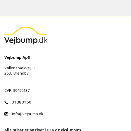
Vejbump ApS
Vallensbækvej 31
2605 Brøndby
CVR: 39490137
31 38 31 50
info@vejbump.dk
Alle priser er angivet i DKK og eksl. moms.