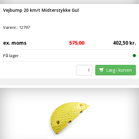
Vejbump 20 km/t Midterstykke Gul
Varenr.:
12797
ex. moms
575,00
402,50 kr.
På lager
Læg i kurven