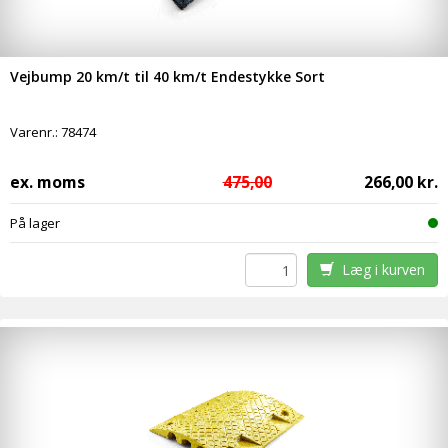
Vejbump 20 km/t til 40 km/t Endestykke Sort
Varenr.:
78474
ex. moms
475,00
266,00 kr.
På lager
Læg i kurven