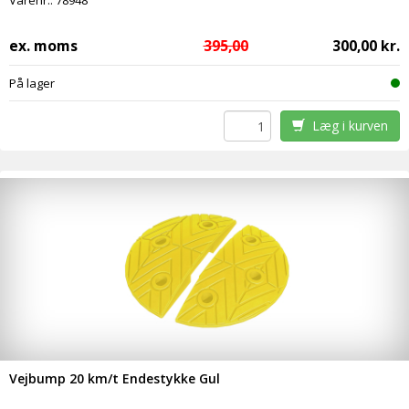
Varenr.:
78948
ex. moms
395,00
300,00 kr.
På lager
Læg i kurven
Vejbump 20 km/t Endestykke Gul