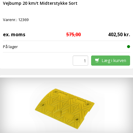
Vejbump 20 km/t Midterstykke Sort
Varenr.:
12369
ex. moms
575,00
402,50 kr.
På lager
Læg i kurven