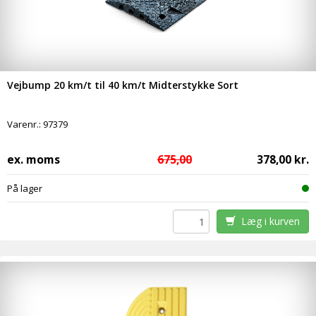
Vejbump 20 km/t til 40 km/t Midterstykke Sort
Varenr.:
97379
ex. moms
675,00
378,00 kr.
På lager
Læg i kurven