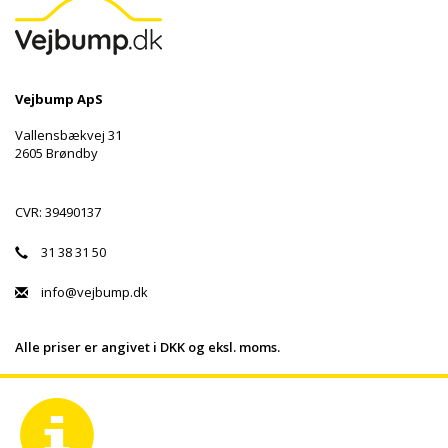
Vejbump ApS
Vallensbækvej 31
2605 Brøndby
CVR: 39490137
31 38 31 50
info@vejbump.dk
Alle priser er angivet i DKK og eksl. moms.
Vigtige links