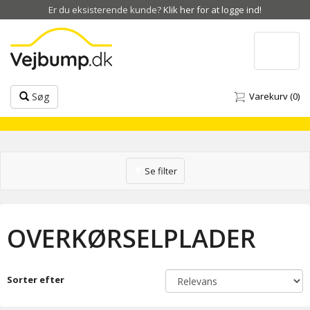
Er du eksisterende kunde?
Klik her for at logge ind!
Toggle
navigat
Søg
Varekurv
(0)
Toggle
Se filter
navigation
OVERKØRSELPLADER
Sorter efter