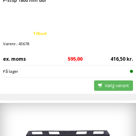
P-stop 1800 mm Gul
Tilbud
Varenr.:
45678
ex. moms
595,00
416,50 kr.
På lager
Vælg variant