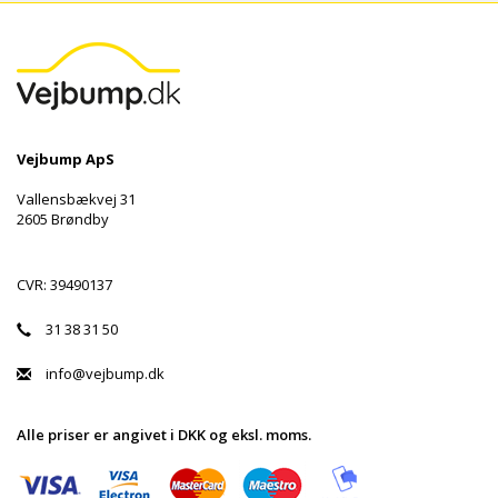
Vejbump ApS
Vallensbækvej 31
2605 Brøndby
CVR: 39490137
31 38 31 50
info@vejbump.dk
Alle priser er angivet i DKK og eksl. moms.