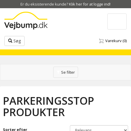
Er du eksisterende kunde?
Klik her for at logge ind!
Toggle
navigat
Søg
Varekurv
(0)
Toggle
Se filter
navigation
PARKERINGSSTOP
PRODUKTER
Sorter efter