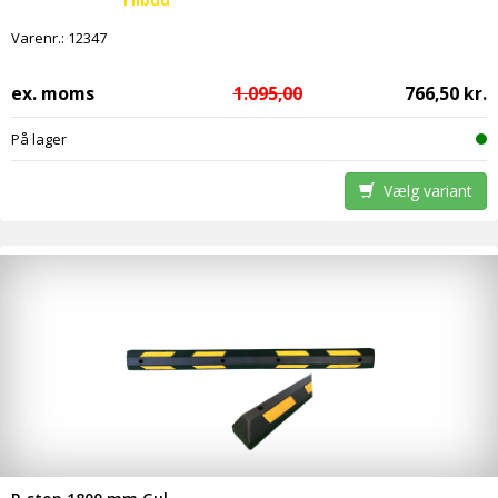
Tilbud
Varenr.:
12347
ex. moms
1.095,00
766,50 kr.
På lager
Vælg variant