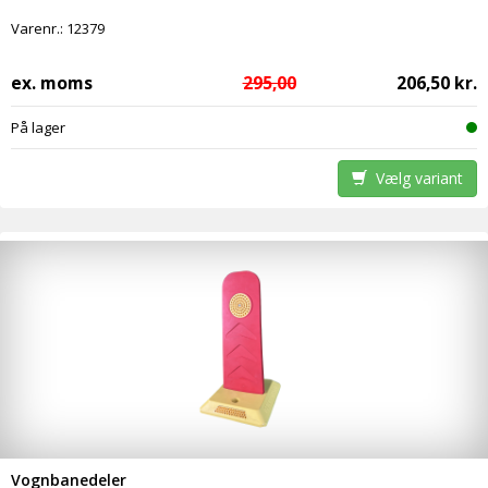
Varenr.:
12379
ex. moms
295,00
206,50 kr.
På lager
Vælg variant
Vognbanedeler