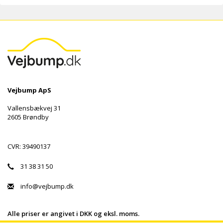
Vejbump ApS
Vallensbækvej 31
2605 Brøndby
CVR: 39490137
31 38 31 50
info@vejbump.dk
Alle priser er angivet i DKK og eksl. moms.