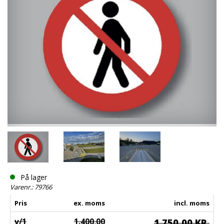
På lager
Varenr.: 79766
Pris
ex. moms
incl. moms
v/1
1.400,00
1.750,00 KR.