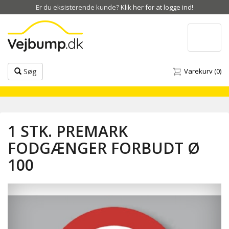
Er du eksisterende kunde?
Klik her for at logge ind!
Toggle
navigat
Søg
Varekurv
(0)
1 STK. PREMARK
FODGÆNGER FORBUDT Ø
100